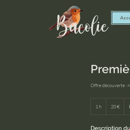
Bucolie
Accu
Premiè
Offre découverte : 
20
euros
1 h
1
20 €
Description du