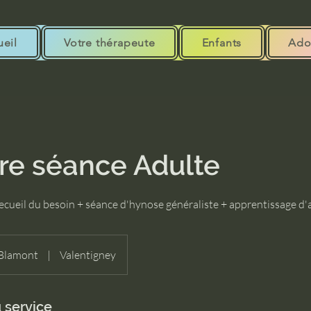
eil
Votre thérapeute
Enfants
Ado
re séance Adulte
recueil du besoin + séance d'hynose généraliste + apprentissage 
Blamont
|
Valentigney
 service