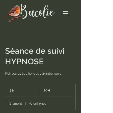
Bucolie
Séance de suivi
HYPNOSE
Retrouvez équilibre et paix intérieure
50
euros
1 h
1
50 €
Blamont
|
Valentigney