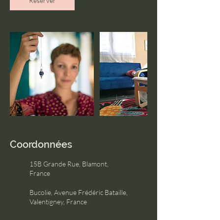
Réserver
Coordonnées
15B Grande Rue, Blamont,
France
Bucolie, Avenue Frédéric Bataille,
Valentigney, France