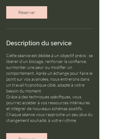
Réserver
Description du service
Cette séance est dédiée à un objectif précis : se
libérer d’un blocage, renforcer la confiance,
surmonter une peur ou modifier un
comportement. Après un échange pour faire le
point sur vos avancées, nous entrerons dans
un travail hypnotique ciblé, adapté à votre
besoin du moment.
Grâce à des techniques spécifiques, vous
pourrez accéder à vos ressources intérieures
et intégrer de nouveaux schémas positifs.
Chaque séance vous rapproche un peu plus du
changement souhaité, à votre rythme.